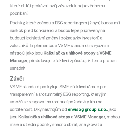
které chtějí prokázat svůj závazek k odpovědnému
podnikání.
Podniky, které začnou s ESG reportingem již nyní, budou mít
náskok před konkurencí a budou lépe připraveny na
budoucí legislativní změny i požadavky investorů a
zákazníků. Implementace
VSME standardu
s využitím
nástrojů, jako jsou
Kalkulačka uhlíkové stopy
a
VSME
Manager
, představuje efektivní způsob, jak tento proces
usnadnit.
Závěr
VSME standard poskytuje SME efektivní rámec pro
transparentní a srozumitelný ESG reporting, který jim
umožňuje reagovat na rostoucí požadavky trhu na
udržitelnost. Díky nástrojům od
envisog group s.r.o.
, jako
jsou
Kalkulačka uhlíkové stopy
a
VSME Manager
, mohou
malé a střední podniky snadno sbírat, analyzovat a