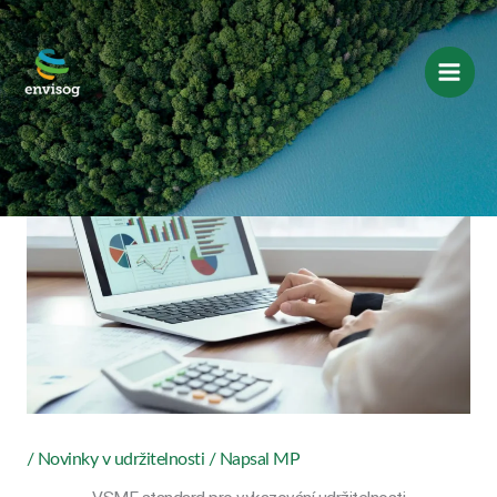
Přeskočit
na
obsah
/
Novinky v udržitelnosti
/ Napsal
MP