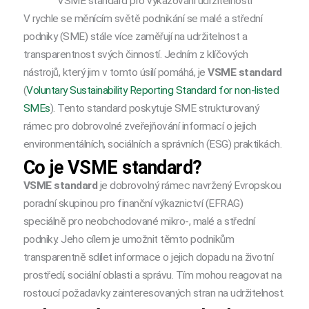
VSME standard pro vykazování udržitelnosti
V rychle se měnícím světě podnikání se malé a střední
podniky (SME) stále více zaměřují na udržitelnost a
transparentnost svých činností. Jedním z klíčových
nástrojů, který jim v tomto úsilí pomáhá, je
VSME standard
(
Voluntary Sustainability Reporting Standard for non-listed
SMEs
). Tento standard poskytuje SME strukturovaný
rámec pro dobrovolné zveřejňování informací o jejich
environmentálních, sociálních a správních (ESG) praktikách.
Co je VSME standard?
VSME standard
je dobrovolný rámec navržený Evropskou
poradní skupinou pro finanční výkaznictví (EFRAG)
speciálně pro neobchodované mikro-, malé a střední
podniky. Jeho cílem je umožnit těmto podnikům
transparentně sdílet informace o jejich dopadu na životní
prostředí, sociální oblasti a správu. Tím mohou reagovat na
rostoucí požadavky zainteresovaných stran na udržitelnost.