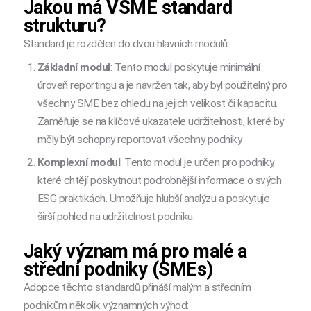
Jakou má VSME standard
strukturu?
Standard je rozdělen do dvou hlavních modulů:
Základní modul
: Tento modul poskytuje minimální
úroveň reportingu a je navržen tak, aby byl použitelný pro
všechny SME bez ohledu na jejich velikost či kapacitu.
Zaměřuje se na klíčové ukazatele udržitelnosti, které by
měly být schopny reportovat všechny podniky.
Komplexní modul
: Tento modul je určen pro podniky,
které chtějí poskytnout podrobnější informace o svých
ESG praktikách. Umožňuje hlubší analýzu a poskytuje
širší pohled na udržitelnost podniku.
Jaký význam má pro malé a
střední podniky (SMEs)
Adopce těchto standardů přináší malým a středním
podnikům několik významných výhod: