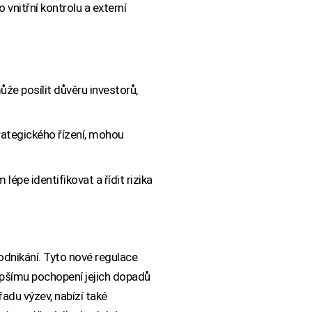
nitřní kontrolu a externí
že posílit důvěru investorů,
trategického řízení, mohou
pe identifikovat a řídit rizika
odnikání. Tyto nové regulace
lepšímu pochopení jejich dopadů
řadu výzev, nabízí také