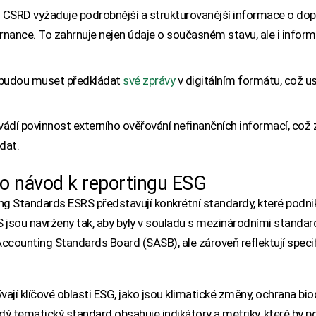
: CSRD vyžaduje podrobnější a strukturovanější informace o do
rnance. To zahrnuje nejen údaje o současném stavu, ale i infor
 budou muset předkládat
své zprávy
v digitálním formátu, což us
vádí povinnost externího ověřování nefinančních informací, což
dat.
o návod k reportingu ESG
ing Standards ESRS představují konkrétní standardy, které podn
 jsou navrženy tak, aby byly v souladu s mezinárodními standard
Accounting Standards Board (SASB), ale zároveň reflektují specif
ývají klíčové oblasti ESG, jako jsou klimatické změny, ochrana biod
ý tematický standard obsahuje indikátory a metriky, které by p