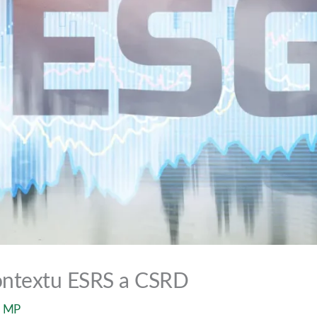
kontextu ESRS a CSRD
l
MP