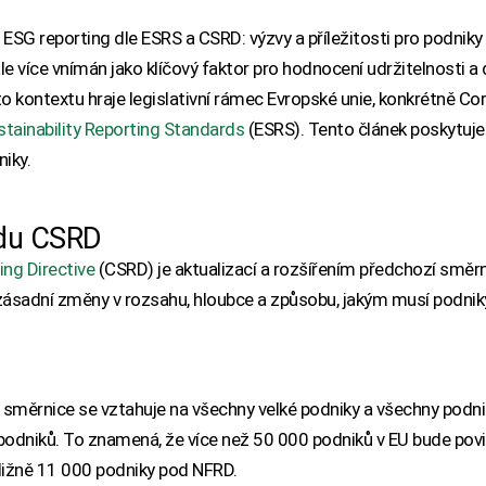
ESG reporting dle ESRS a CSRD: výzvy a příležitosti pro podniky
le více vnímán jako klíčový faktor pro hodnocení udržitelnosti 
 kontextu hraje legislativní rámec Evropské unie, konkrétně Cor
tainability Reporting Standards
(ESRS). Tento článek poskytuje
niky.
edu CSRD
ing Directive
(CSRD) je aktualizací a rozšířením předchozí směr
 zásadní změny v rozsahu, hloubce a způsobu, jakým musí podnik
á směrnice se vztahuje na všechny velké podniky a všechny podn
opodniků. To znamená, že více než 50 000 podniků v EU bude povi
bližně 11 000 podniky pod NFRD.