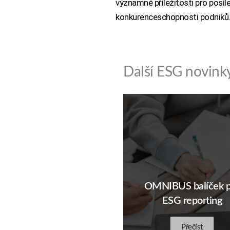
významné příležitosti pro posí
konkurenceschopnosti podniků
Další ESG novink
OMNIBUS balíček p
ESG reporting
Přečíst