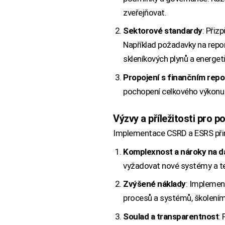
zveřejňovat.
Sektorové standardy
: Přiz
Například požadavky na repor
skleníkových plynů a energet
Propojení s finančním rep
pochopení celkového výkonu a
Výzvy a příležitosti pro p
Implementace CSRD a ESRS přiná
Komplexnost a nároky na d
vyžadovat nové systémy a te
Zvýšené náklady
: Implemen
procesů a systémů, školení
Soulad a transparentnost
: