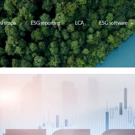
á stopa
ESG reporting
LCA
ESG software