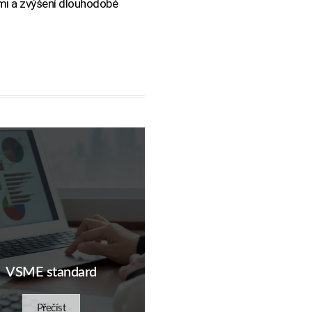
ami a zvýšení dlouhodobé
VSME standard
Přečíst