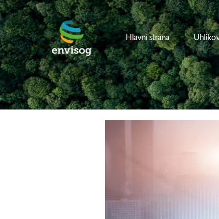
Přeskočit
na
obsah
Hlavní strana
Uhlíkov