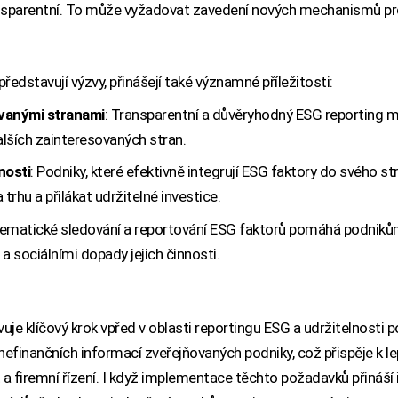
nsparentní. To může vyžadovat zavedení nových mechanismů pro v
edstavují výzvy, přinášejí také významné příležitosti:
ovanými stranami
: Transparentní a důvěryhodný ESG reporting mů
lších zainteresovaných stran.
nosti
: Podniky, které efektivně integrují ESG faktory do svého s
trhu a přilákat udržitelné investice.
tematické sledování a reportování ESG faktorů pomáhá podnikům lé
a sociálními dopady jejich činnosti.
e klíčový krok vpřed v oblasti reportingu ESG a udržitelnosti p
 nefinančních informací zveřejňovaných podniky, což přispěje k 
 a firemní řízení. I když implementace těchto požadavků přináší 