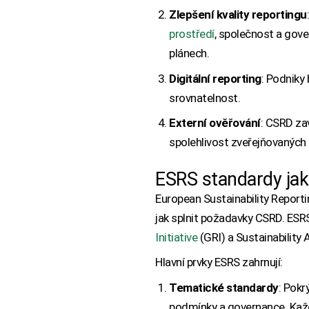
Zlepšení kvality reportingu
prostředí
, společnost a gove
plánech.
Digitální reporting
: Podniky
srovnatelnost.
Externí ověřování
: CSRD za
spolehlivost zveřejňovaných 
ESRS standardy jak
European Sustainability Report
jak splnit požadavky CSRD. ESRS
Initiative
(GRI) a Sustainability 
Hlavní prvky ESRS zahrnují:
Tematické standardy
: Pokr
podmínky a governance. Každ