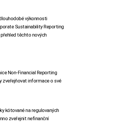
a dlouhodobé výkonnosti
porate Sustainability Reporting
 přehled těchto nových
nice Non-Financial Reporting
y zveřejňovat informace o své
iky kótované na regulovaných
nno zveřejnit nefinanční