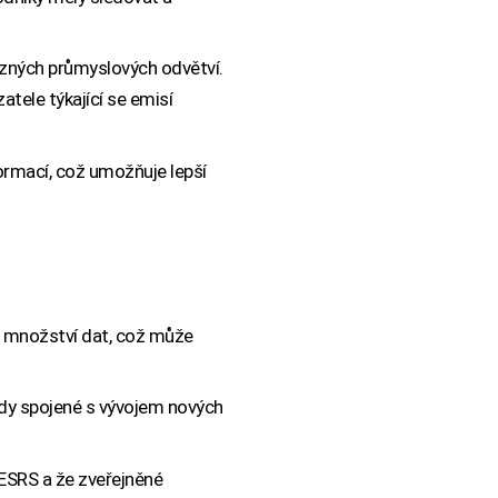
ůzných průmyslových odvětví.
tele týkající se emisí
formací, což umožňuje lepší
 množství dat, což může
dy spojené s vývojem nových
s ESRS a že zveřejněné