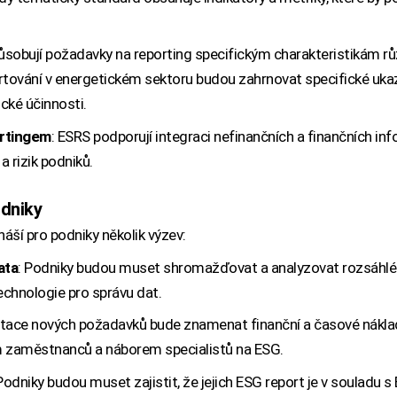
působují požadavky na reporting specifickým charakteristikám r
tování v energetickém sektoru budou zahrnovat specifické ukaza
ické účinnosti.
ortingem
: ESRS podporují integraci nefinančních a finančních in
 rizik podniků.
odniky
ší pro podniky několik výzev:
ata
: Podniky budou muset shromažďovat a analyzovat rozsáhlé
chnologie pro správu dat.
tace nových požadavků bude znamenat finanční a časové nákla
m zaměstnanců a náborem specialistů na ESG.
 Podniky budou muset zajistit, že jejich ESG report je v souladu 