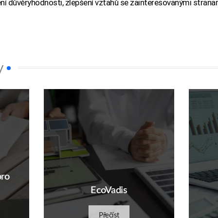
lení důvěryhodnosti, zlepšení vztahů se zainteresovanými stran
.
y
ro
EcoVadis
Přečíst