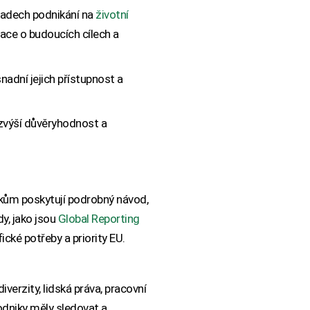
padech podnikání na
životní
mace o budoucích cílech a
nadní jejich přístupnost a
 zvýší důvěryhodnost a
ikům poskytují podrobný návod,
y, jako jsou
Global Reporting
ické potřeby a priority EU.
iverzity, lidská práva, pracovní
odniky měly sledovat a