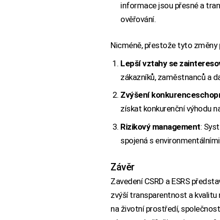
informace jsou přesné a tra
ověřování.
Nicméně, přestože tyto změny př
Lepší vztahy se zainteres
zákazníků, zaměstnanců a da
Zvýšení konkurenceschop
získat konkurenční výhodu na 
Rizikový management
: Sys
spojená s environmentálními 
Závěr
Zavedení CSRD a ESRS představuj
zvýší transparentnost a kvalitu
na životní prostředí, společnost