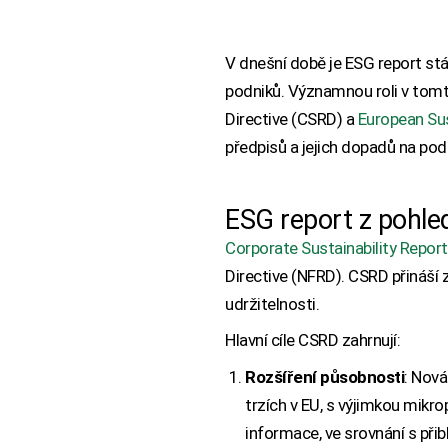
V dnešní době je ESG report stá
podniků. Významnou roli v tomto
Directive (CSRD) a
European Sus
předpisů a jejich dopadů na pod
ESG report z pohl
Corporate Sustainability Report
Directive (NFRD). CSRD přináší
udržitelnosti.
Hlavní cíle CSRD zahrnují:
Rozšíření působnosti
: Nov
trzích v EU, s výjimkou mikr
informace, ve srovnání s při